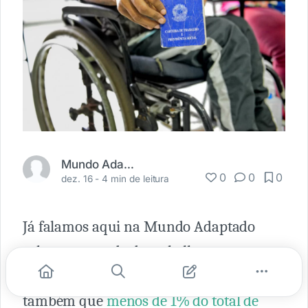
Mundo Adaptado
0
0
0
dez. 16 -
4 min de leitura
Já falamos aqui na Mundo Adaptado
sobre o mercado de trabalho para
Pessoas com Deficiência, falamos
também que
menos de 1% do total de