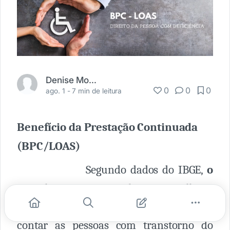
Denise Mostasso
0
0
0
ago. 1 -
7 min de leitura
Benefício da Prestação Continuada
(BPC/LOAS)
Segundo dados do IBGE,
o
Brasil tem mais de
45 milhões
pessoas com alguma deficiência
,
sem
contar as pessoas com transtorno do