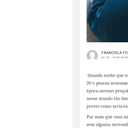
jul. 24 -
6 min de le
Quando soube que meu
20 e poucas semanas,
época, mesmo pesqui
nesse mundo tão des
prever como seria es
Por mais que uma mãe
sem alguma necessid