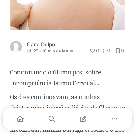
Carla Delponte
0
0
0
jul. 25 -
10 min de leitura
Continuando o último post sobre
Incompetência Ístimo Cervical...
Os dias continuavam, as minhas
fisioterapias, injeções diárias de Clexane e
a posição de morcego começavam a
incomodar. Minha barriga crescia e o Leo