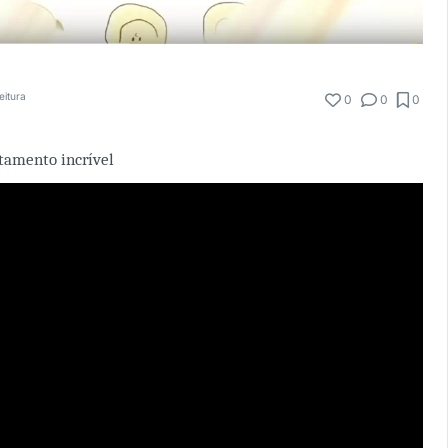
eitura
0
0
0
amento incrível