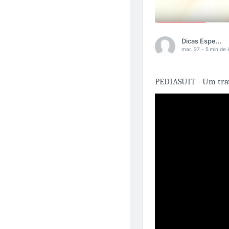
Dicas Especiais
mar. 27 -
5 min de l
PEDIASUIT - Um trat