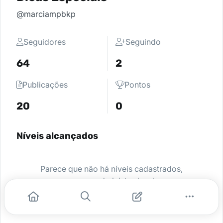
@marciampbkp
Seguidores
Seguindo
64
2
Publicações
Pontos
20
0
Níveis alcançados
Parece que não há níveis cadastrados,
peça para o administrador da sua
comunidade ativar e comece a se
destacar.