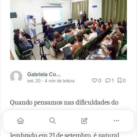
Gabriela Coelho
0
1
0
set. 20 -
4 min de leitura
Quando pensamos nas dificuldades do
dia-a-dia vivenciadas pelas pessoas com
deficiência, cujo Dia Nacional de Luta é
lembrado em 21 de setembro, é natural