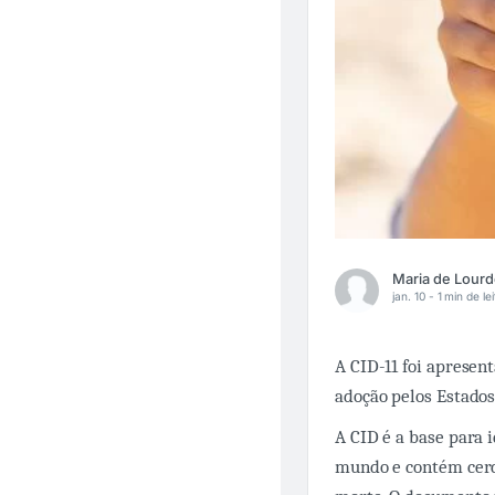
jan. 10 -
1 min de le
A CID-11 foi aprese
adoção pelos Estados
A CID é a base para i
mundo e contém cerca