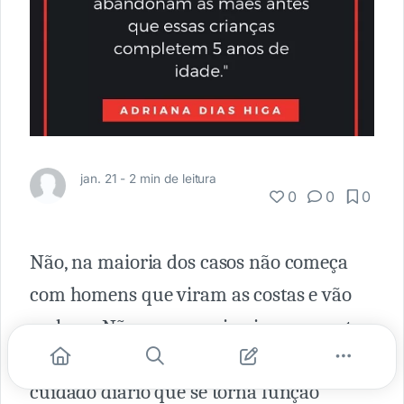
jan. 21 -
2 min de leitura
0
0
0
Não, na maioria dos casos não começa
com homens que viram as costas e vão
embora. Não em um primeiro momento.
Começa com o abandono cruel do
cuidado diário que se torna função