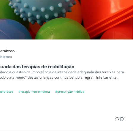
beralesso
de leitura
uada das terapias de reabilitação
ado a questão da importância da intensidade adequada das terapias para
sub-tratamento" destas crianças continua sendo a regra... Infelizmente.
beralesso
#terapia neuromotora
#prescrição médica
1
0