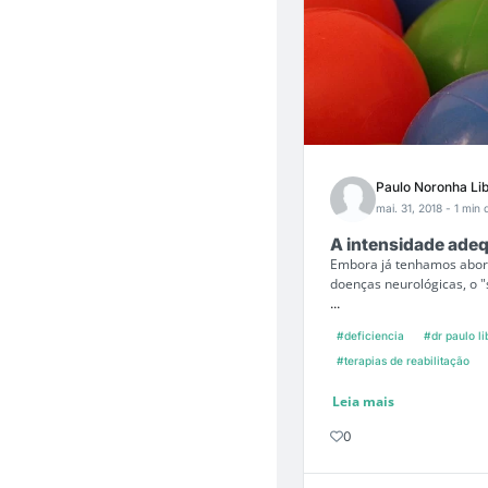
Paulo Noronha Li
mai. 31, 2018
- 1 min 
A intensidade adeq
Embora já tenhamos abord
doenças neurológicas, o "
...
#deficiencia
#dr paulo li
#terapias de reabilitação
Leia mais
0