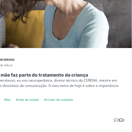
beralesso
de leitura
 mãe faz parte do tratamento da criança
beralesso, eu sou neuropediatra, diretor técnico do CERENA, mestre em
m distúrbios da comunicação. O meu tema de hoje é sobre a importância
#tea
#mãe de autista
#cuidar do cuidador
3
0