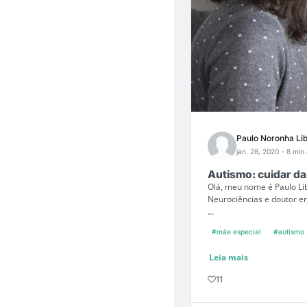
Paulo Noronha Li
jan. 28, 2020
- 8 min 
Autismo: cuidar da
Olá, meu nome é Paulo Li
Neurociências e doutor e
...
#mãe especial
#autismo
Leia mais
11