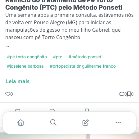
Congênito (PTC) pelo Método Ponseti
Uma semana após a primeira consulta, estávamos nós
de volta em Pouso Alegre (MG) para iniciar as
manipulações de gesso no meu filho Gabriel, que
nasceu com pé Torto Congênito
...
#pé torto congênito
#ptc
#método ponseti
#joselene barbosa
#ortopedista dr guilherme franco
Leia mais
0
0
0
Gostei
Comentar
Salvar