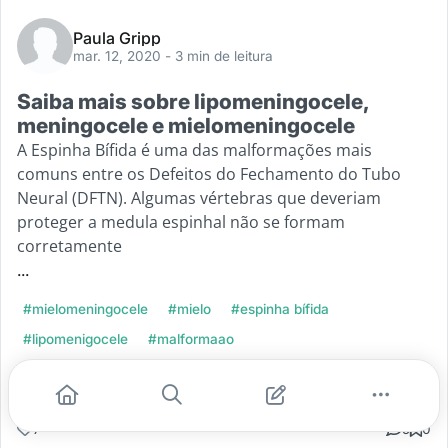
Paula Gripp
mar. 12, 2020
- 3 min de leitura
Saiba mais sobre lipomeningocele,
meningocele e mielomeningocele
A Espinha Bífida é uma das malformações mais
comuns entre os Defeitos do Fechamento do Tubo
Neural (DFTN). Algumas vértebras que deveriam
proteger a medula espinhal não se formam
corretamente
...
#mielomeningocele
#mielo
#espinha bífida
#lipomenigocele
#malformaao
Leia mais
7
5
0