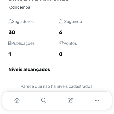
@dircemba
Seguidores
Seguindo
30
6
Publicações
Pontos
1
0
Níveis alcançados
Parece que não há níveis cadastrados,
peça para o administrador da sua
comunidade ativar e comece a se
destacar.