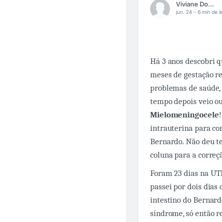
Viviane Dos Reis
jun. 24 -
6 min de l
Há 3 anos descobri 
meses de gestação re
problemas de saúd
tempo depois veio ou
Mielomeningocele
intrauterina para c
Bernardo. Não deu te
coluna para a corre
Foram 23 dias na UTI
passei por dois dias
intestino do Bernar
síndrome, só então r