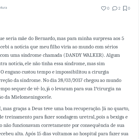
eitura
0
2
0
que seria mãe do Bernardo, mas para minha surpresa aos 5
cebi a notícia que meu filho viria ao mundo com sérios
e, com uma síndrome chamada (DANDY WALKER). Algum
tra notícia, ele não tinha essa síndrome, mas sim
! O engano custou tempo e impossibilitou a cirurgia
orreção da síndrome. No dia 28/03/2017 chegou ao mundo
mpo sequer de vê-lo, já o levaram para sua 1°cirurgia na
ção da Mielomeningocele.
, mas graças a Deus teve uma boa recuperação. Já no quarto,
 de treinamento para fazer sondagem uretral, pois a bexiga e
do não funcionavam corretamente por consequência de sua
ecebeu alta. Após 15 dias voltamos ao hospital para fazer sua