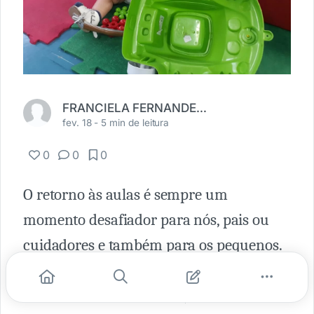
FRANCIELA FERNANDES PEREIRA
fev. 18 -
5 min de leitura
0
0
0
O retorno às aulas é sempre um
momento desafiador para nós, pais ou
cuidadores e também para os pequenos.
Alguns estão pisando pela primeira vez
numa unidade de ensino, outros