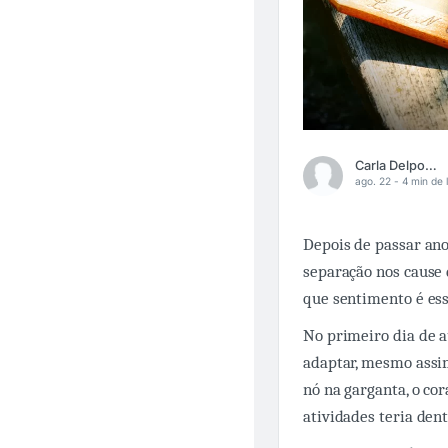
Carla Delponte
ago. 22 -
4 min de l
Depois de passar ano
separação nos cause d
que sentimento é es
No primeiro dia de a
adaptar, mesmo assim
nó na garganta, o cor
atividades teria dent