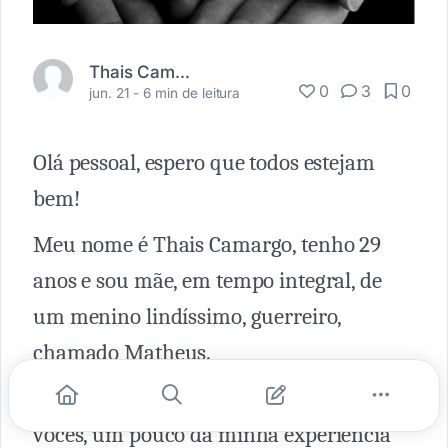
Thais Camargo
0
3
0
jun. 21 -
6 min de leitura
Olá pessoal, espero que todos estejam
bem!
Meu nome é Thais Camargo, tenho 29
anos e sou mãe, em tempo integral, de
um menino lindíssimo, guerreiro,
chamado Matheus.
Peço permissão para compartilhar com
vocês, um pouco da minha experiência