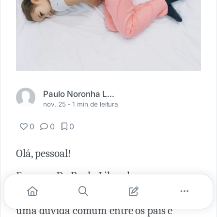
Paulo Noronha Liberalesso
nov. 25 -
1 min de leitura
0
0
0
Olá, pessoal!
Eu sou o Dr. Paulo Liberalesso,
neuropediatra, e preparei um vídeo sobre
uma dúvida comum entre os pais e