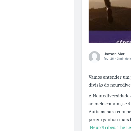
Jacson Marçal
fev. 26 -
3 min de l
Vamos entender um p
divisão do neurodive
A Neurodiversidade 
ao meio comum, se d
Autistas para com pe
porém ganhou mais fo
NeuroTribes: The Le