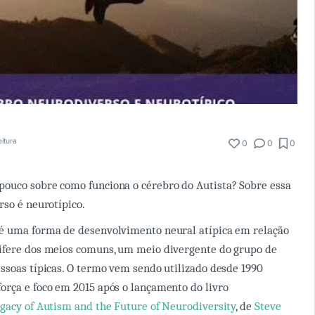
eitura
0
0
0
ouco sobre como funciona o cérebro do Autista? Sobre essa
rso é neurotípico.
é uma forma de desenvolvimento neural atípica em relação
ifere dos meios comuns, um meio divergente do grupo de
ssoas típicas. O termo vem sendo utilizado desde 1990
rça e foco em 2015 após o lançamento do livro
gacy of Autism and the Future of Neurodiversity
, de
Steve