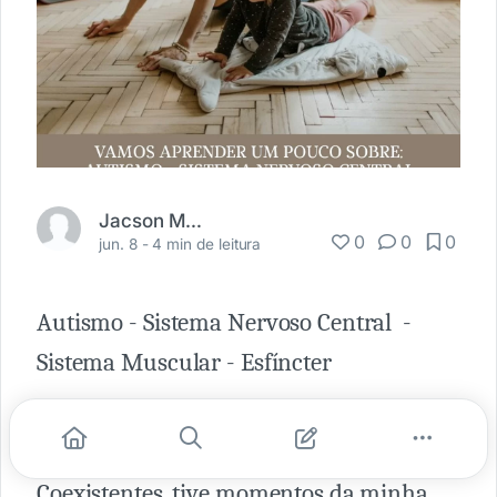
Jacson Marçal
0
0
0
jun. 8 -
4 min de leitura
Autismo - Sistema Nervoso Central -
Sistema Muscular - Esfíncter
Ao passar do tempo eu apresentei
diversas Comorbidades e Condições
Coexistentes, tive momentos da minha