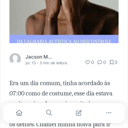
Jacson Marçal
0
0
0
jul. 13 -
3 min de leitura
Era um dia comum, tinha acordado às
07:00 como de costume, esse dia estava
muito animado, queria muito ir comprar
Pão e Pão de queijo tomei banho escovei
os dentes. Chamei minha noiva para ir