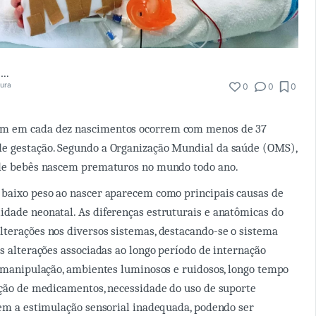
Tammi Ferreira de Morais
tura
0
0
0
m em cada dez nascimentos ocorrem com menos de 37
e gestação. Segundo a Organização Mundial da saúde (OMS),
 de bebês nascem prematuros no mundo todo ano.
 baixo peso ao nascer aparecem como principais causas de
dade neonatal. As diferenças estruturais e anatômicas do
terações nos diversos sistemas, destacando-se o sistema
as alterações associadas ao longo período de internação
a manipulação, ambientes luminosos e ruidosos, longo tempo
ação de medicamentos, necessidade do uso de suporte
cem a estimulação sensorial inadequada, podendo ser