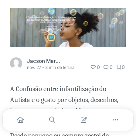
Jacson Marçal
0
0
0
nov. 27 -
3 min de leitura
A Confusão entre infantilização do
Autista e o gosto por objetos, desenhos,
jogos, e características tidas como
infantis pelo meio Típico.
Desde pequeno eu sempre gostei de