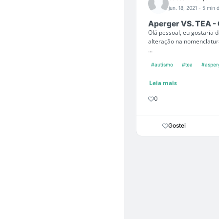
jun. 18, 2021
- 5 min d
Aperger VS. TEA - 
Olá pessoal, eu gostaria
alteração na nomenclatura
...
#autismo
#tea
#asper
Leia mais
0
Gostei