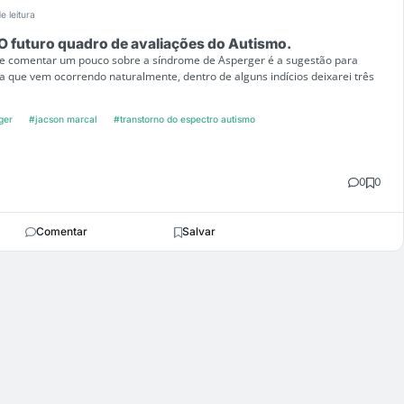
e leitura
O futuro quadro de avaliações do Autismo.
 de comentar um pouco sobre a síndrome de Asperger é a sugestão para
 que vem ocorrendo naturalmente, dentro de alguns indícios deixarei três
ger
#jacson marcal
#transtorno do espectro autismo
0
0
Comentar
Salvar