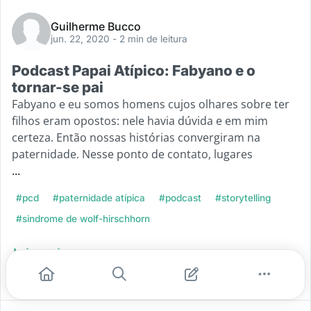
Guilherme Bucco
jun. 22, 2020
- 2 min de leitura
Podcast Papai Atípico: Fabyano e o
tornar-se pai
Fabyano e eu somos homens cujos olhares sobre ter
filhos eram opostos: nele havia dúvida e em mim
certeza. Então nossas histórias convergiram na
paternidade. Nesse ponto de contato, lugares
...
#pcd
#paternidade atípica
#podcast
#storytelling
#sindrome de wolf-hirschhorn
Leia mais
0
0
0