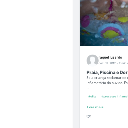
raquel luzardo
dez. 11, 2017
- 2 min 
Praia, Piscina e Do
Se a criança reclamar de 
inflamatório do ouvido. E
...
#otite
#processo inflamat
Leia mais
1