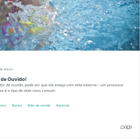
de leitura
r de Ouvido!
dor de ouvido, pode ser que ela esteja com otite externa – um processo
sse é o tipo de otite mais comum
ório
#praia
#dor de ouvido
#piscina
0
0