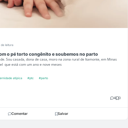
 de leitura
om o pé torto congênito e soubemos no parto
e. Sou casada, dona de casa, moro na zona rural de Itamonte, em Minas
iel que está com um ano e nove meses
rnidade atípica
#ptc
#parto
4
0
Comentar
Salvar