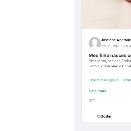
Joselene Andrade
mar. 26, 2020
- 6 min
Meu filho nasceu c
Me chamo Joselene Andrad
Gerais, e sou mãe o Gabr
...
#pé torto congênito
#mate
Leia mais
14
Gostei