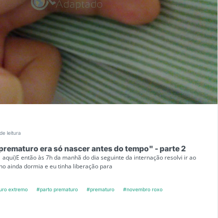
de leitura
prematuro era só nascer antes do tempo" - parte 2
1 aqui)E então às 7h da manhã do dia seguinte da internação resolvi ir ao
lho ainda dormia e eu tinha liberação para
uro extremo
#parto prematuro
#prematuro
#novembro roxo