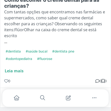
crianças?
Com tantas opções que encontramos nas farmácias e
supermercados, como saber qual creme dental
escolher para as crianças? Observando os seguintes
itens:FlúorOlhar na caixa do creme dental se está
escrito
...
#dentista
#saúde bucal
#dentista pne
#odontopediatra
#fluorose
Leia mais
0
0
0
Gostei
Comentar
Salvar