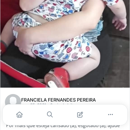
FRANCIELA FERNANDES PEREIRA
nov. 25, 2021
- 3 min de leitura
Seu filho (a) precisa de VOCÊ!
Por mais que esteja cansado (a), esgotado (a), ajude