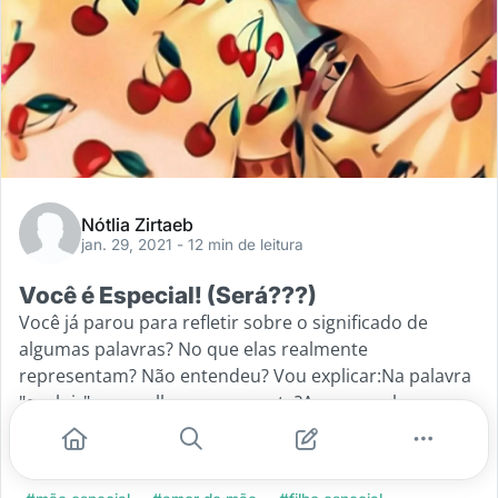
Nótlia Zirtaeb
jan. 29, 2021
- 12 min de leitura
Você é Especial! (Será???)
Você já parou para refletir sobre o significado de
algumas palavras? No que elas realmente
representam? Não entendeu? Vou explicar:Na palavra
"evoluir"...o que lhe vem a mente?Agora a palavra
"raro"...pensou?Imaginou coisas
...