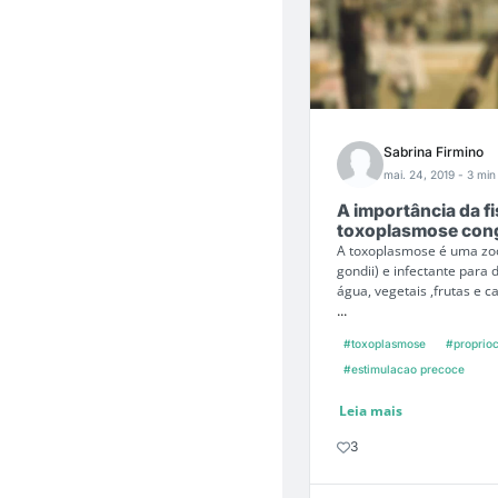
Sabrina Firmino
mai. 24, 2019
- 3 min 
A importância da f
toxoplasmose cong
A toxoplasmose é uma zoo
gondii) e infectante para
água, vegetais ,frutas e 
...
#toxoplasmose
#proprio
#estimulacao precoce
Leia mais
3