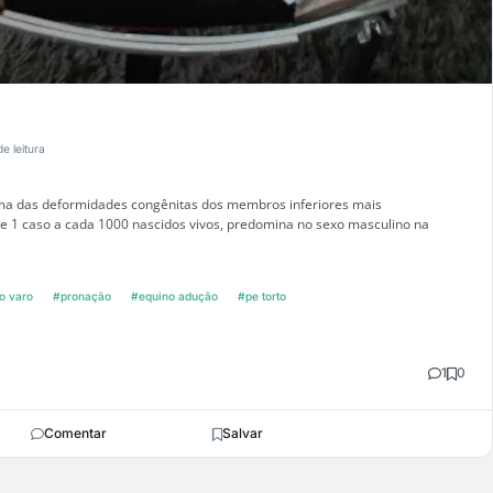
de leitura
ma das deformidades congênitas dos membros inferiores mais
e 1 caso a cada 1000 nascidos vivos, predomina no sexo masculino na
o varo
#pronação
#equino adução
#pe torto
1
0
Comentar
Salvar