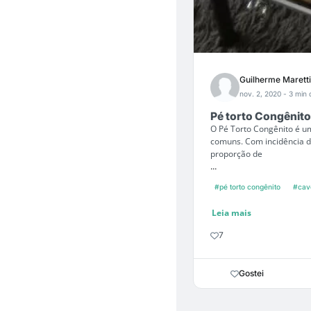
Guilherme Maretti
nov. 2, 2020
- 3 min 
Pé torto Congênito
O Pé Torto Congênito é u
comuns. Com incidência d
proporção de
...
#pé torto congênito
#cav
Leia mais
7
Gostei