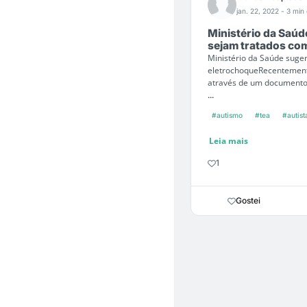
jan. 22, 2022
- 3 min 
Ministério da Saú
sejam tratados co
Ministério da Saúde suge
eletrochoqueRecentemente
através de um documento 
...
#autismo
#tea
#autist
Leia mais
1
Gostei