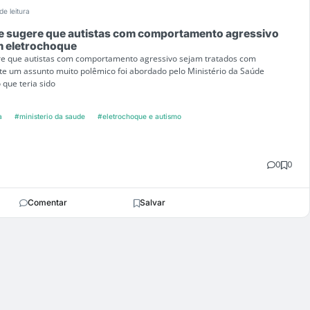
de leitura
de sugere que autistas com comportamento agressivo
m eletrochoque
re que autistas com comportamento agressivo sejam tratados com
 um assunto muito polêmico foi abordado pelo Ministério da Saúde
que teria sido
a
#ministerio da saude
#eletrochoque e autismo
0
0
Comentar
Salvar