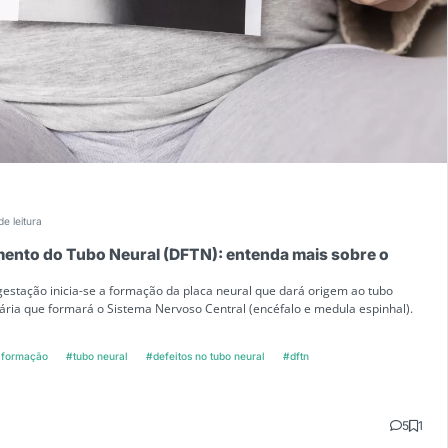
de leitura
mento do Tubo Neural (DFTN): entenda mais sobre o
gestação inicia-se a formação da placa neural que dará origem ao tubo
ária que formará o Sistema Nervoso Central (encéfalo e medula espinhal).
formação
#tubo neural
#defeitos no tubo neural
#dftn
5
1