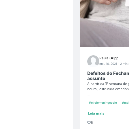
Paula Gripp
mai. 10, 2021
- 2 min 
Defeitos do Fecha
assunto
A partir da 3ª semana de 
neural, estrutura embrion
...
#mielomeningocele
#mal
Leia mais
6