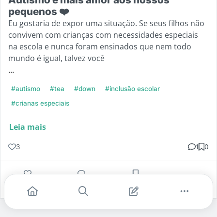
pequenos ❤️
Eu gostaria de expor uma situação. Se seus filhos não
convivem com crianças com necessidades especiais
na escola e nunca foram ensinados que nem todo
mundo é igual, talvez você
...
#autismo
#tea
#down
#inclusão escolar
#crianas especiais
Leia mais
3
1
0
Gostei
Comentar
Salvar