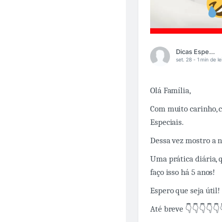
Dicas Especiais
set. 28 -
1 min de le
Olá Família,
Com muito carinho, 
Especiais.
Dessa vez mostro a 
Uma prática diária, 
faço isso há 5 anos!
Espero que seja útil!
Até breve 👇👇👇👇👇