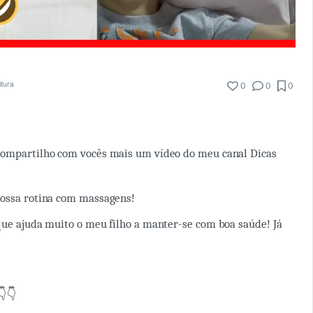
itura
0
0
0
compartilho com vocês mais um vídeo do meu canal Dicas
nossa rotina com massagens!
que ajuda muito o meu filho a manter-se com boa saúde! Já
👇👇