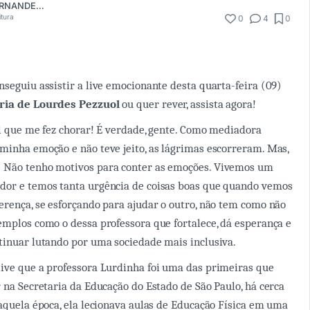
FRANCIELA FERNANDES PEREIRA
itura
0
4
0
nseguiu assistir a live emocionante desta quarta-feira (09)
ria de Lourdes Pezzuol
ou quer rever, assista agora!
ial que me fez chorar! É verdade, gente. Como mediadora
minha emoção e não teve jeito, as lágrimas escorreram. Mas,
 Não tenho motivos para conter as emoções. Vivemos um
dor e temos tanta urgência de coisas boas que quando vemos
erença, se esforçando para ajudar o outro, não tem como não
emplos como o dessa professora que fortalece, dá esperança e
tinuar lutando por uma sociedade mais inclusiva.
ive que a professora Lurdinha foi uma das primeiras que
r na Secretaria da Educação do Estado de São Paulo, há cerca
Naquela época, ela lecionava aulas de Educação Física em uma