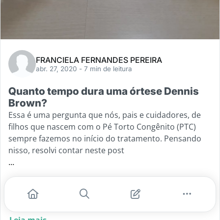
FRANCIELA FERNANDES PEREIRA
abr. 27, 2020
- 7 min de leitura
Quanto tempo dura uma órtese Dennis
Brown?
Essa é uma pergunta que nós, pais e cuidadores, de
filhos que nascem com o Pé Torto Congênito (PTC)
sempre fazemos no início do tratamento. Pensando
nisso, resolvi contar neste post
...
#pé torto congênito
#ptc
#método ponseti
#banco de órteses
#órtese
Leia mais