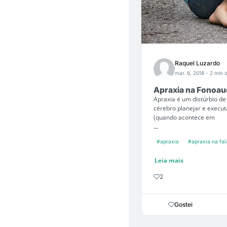
Raquel Luzardo
mar. 6, 2018
- 2 min d
Apraxia na Fonoau
Apraxia é um distúrbio de
cérebro planejar e execu
(quando acontece em
...
#apraxia
#apraxia na fal
Leia mais
2
Gostei