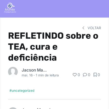
VOLTAR
REFLETINDO sobre o
TEA, cura e
deficiência
Jacson Marçal
0
0
0
mai. 16 -
1 min de leitura
#uncategorized