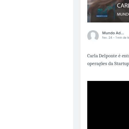
Mundo Adaptado
fev. 24 -
1 min de l
Carla Delponte é ent
operações da Startu