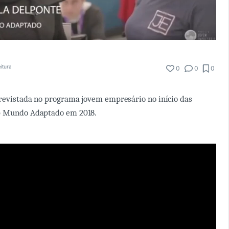
eitura
0
0
0
revistada no programa jovem empresário no início das
p Mundo Adaptado em 2018.