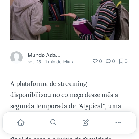
Mundo Adaptado
0
0
0
set. 25 -
1 min de leitura
A plataforma de streaming
disponibilizou no começo desse mês a
segunda temporada de "Atypical", uma
série cujo enredo mostra a vida de um
adolescente autista que está ansioso pelo