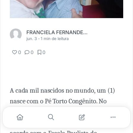
FRANCIELA FERNANDES PEREIRA
jun. 3 -
1 min de leitura
0
0
0
A cada mil nascidos no mundo, um (1)
nasce com o Pé Torto Congênito. No
Brasil, são 4 mil novos casos por ano. Em
São Paulo, mais especificamente, de